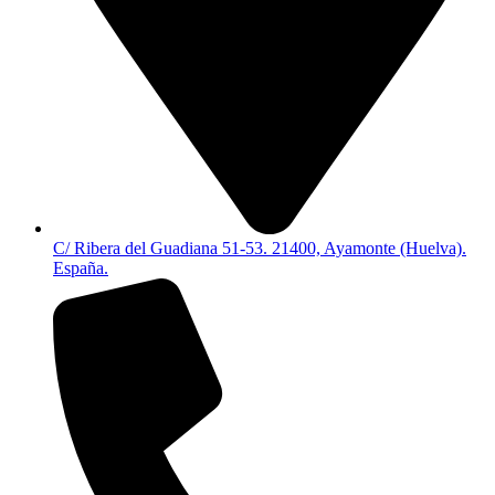
C/ Ribera del Guadiana 51-53. 21400, Ayamonte (Huelva).
España.