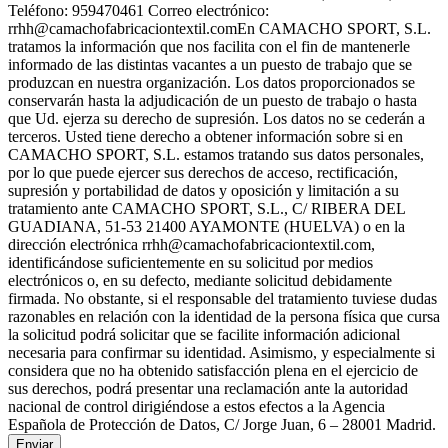
Teléfono: 959470461 Correo electrónico:
rrhh@camachofabricaciontextil.comEn CAMACHO SPORT, S.L.
tratamos la información que nos facilita con el fin de mantenerle
informado de las distintas vacantes a un puesto de trabajo que se
produzcan en nuestra organización. Los datos proporcionados se
conservarán hasta la adjudicación de un puesto de trabajo o hasta
que Ud. ejerza su derecho de supresión. Los datos no se cederán a
terceros. Usted tiene derecho a obtener información sobre si en
CAMACHO SPORT, S.L. estamos tratando sus datos personales,
por lo que puede ejercer sus derechos de acceso, rectificación,
supresión y portabilidad de datos y oposición y limitación a su
tratamiento ante CAMACHO SPORT, S.L., C/ RIBERA DEL
GUADIANA, 51-53 21400 AYAMONTE (HUELVA) o en la
dirección electrónica rrhh@camachofabricaciontextil.com,
identificándose suficientemente en su solicitud por medios
electrónicos o, en su defecto, mediante solicitud debidamente
firmada. No obstante, si el responsable del tratamiento tuviese dudas
razonables en relación con la identidad de la persona física que cursa
la solicitud podrá solicitar que se facilite información adicional
necesaria para confirmar su identidad. Asimismo, y especialmente si
considera que no ha obtenido satisfacción plena en el ejercicio de
sus derechos, podrá presentar una reclamación ante la autoridad
nacional de control dirigiéndose a estos efectos a la Agencia
Española de Protección de Datos, C/ Jorge Juan, 6 – 28001 Madrid.
Enviar