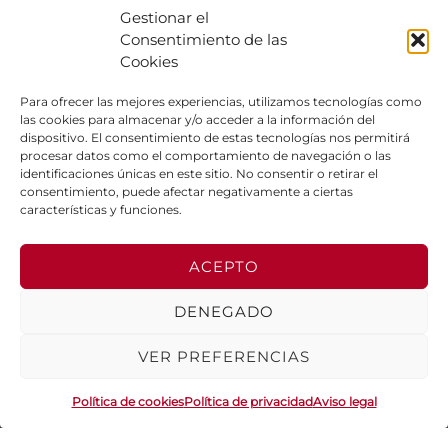
Gestionar el
Consentimiento de las
Cookies
Para ofrecer las mejores experiencias, utilizamos tecnologías como
CAMACHO participa en “Talentos” de
las cookies para almacenar y/o acceder a la información del
Fundación ONCE
dispositivo. El consentimiento de estas tecnologías nos permitirá
procesar datos como el comportamiento de navegación o las
05/10/2023
identificaciones únicas en este sitio. No consentir o retirar el
consentimiento, puede afectar negativamente a ciertas
características y funciones.
ACEPTO
Contacto
Clientes
Legal
DENEGADO
C/ Ribera
Formulario
Envíos y
Empresa
del
de alta
devoluciones
VER PREFERENCIAS
Guadiana
Sostenibilidad
Guía de
Aviso
51-53.
Política de cookies
Política de privacidad
Aviso legal
compra
legal
Responsabilidad
21400,
social
Ayamonte